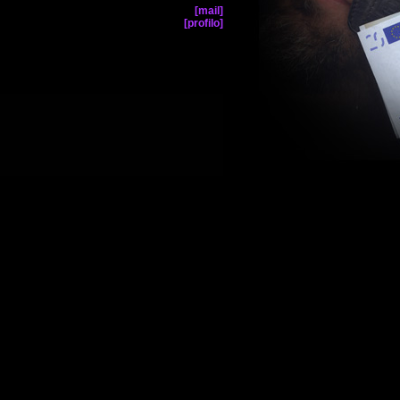
[mail]
[profilo]